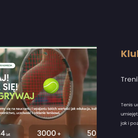
Klu
Tren
Tenis u
umiejęt
jak i po